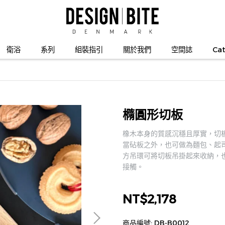
衛浴
系列
組裝指引
關於我們
空間誌
Cat
橢圓形切板
橡木本身的質感沉穩且厚實，切
當砧板之外，也可做為麵包、起
方吊環可將切板吊掛起來收納，
接觸。
NT$2,178
商品編號:
DB-B0012