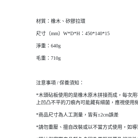
材質：橡木、矽膠拉環
尺寸（mm）W*D*H：450*140*15
淨重：640g
毛重：710g
注意事項 / 保養須知：
*木頭砧板使用的是橡木原木拼接而成，每次
上凹凸不平的刀痕內可能藏有細菌，應視使用
*商品尺寸為人工測量，皆有±2cm誤差
*請勿重壓、擅自改裝或以不當方式使用，如