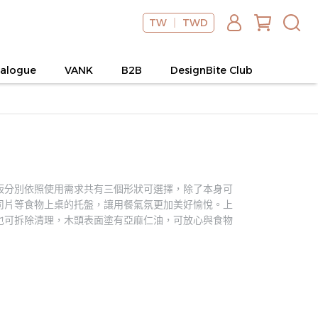
TW ｜ TWD
alogue
VANK
B2B
DesignBite Club
板分別依照使用需求共有三個形狀可選擇，除了本身可
司片等食物上桌的托盤，讓用餐氣氛更加美好愉悅。上
也可拆除清理，木頭表面塗有亞麻仁油，可放心與食物