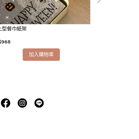
上型餐巾紙架
托盤
$968
NT$3,168
加入購物車