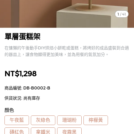
1
/
41
單層蛋糕架
在慵懶的午後動手DIY烘焙小餅乾或蛋糕，將烤好的成品盛裝到合適
的器皿上，讓食物顯得更加美味，並為用餐的氣氛加分。
NT$1,298
商品編號:
DB-B0002-B
供貨狀況:
尚有庫存
顏色
午夜藍
灰綠色
珊瑚粉
檸檬黃
磚紅色
拿鐵米
夜霧黑