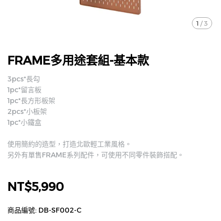
1
/
3
FRAME多用途套組-基本款
3pcs*長勾
1pc*留言板
1pc*長方形板架
2pcs*小板架
1pc*小鐵盒
使用簡約的造型，打造北歐輕工業風格。
另外有單售FRAME系列配件，可使用不同零件裝飾搭配。
NT$5,990
商品編號:
DB-SF002-C